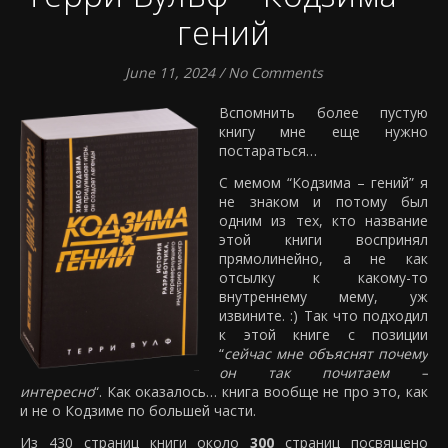
гений
June 11, 2024
/
No Comments
Вспомнить более пустую
книгу мне еще нужно
постараться…
С мемом “Кодзима – гений” я
не знаком и потому был
одним из тех, кто название
этой книги воспринял
прямолинейно, а не как
отсылку к какому-то
внутреннему мему, уж
извините. :) Так что подходил
к этой книге с позиции
“
сейчас мне объяснят почему
он так почитаем –
интересно
“. Как оказалось… книга вообще не про это, как
и не о Кодзиме по большей части.
Из 430 страниц книги около
300
страниц посвящено