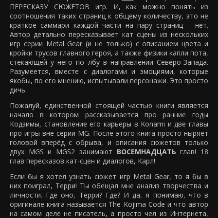
ПЕРЕСКАЗУ СЮЖЕТОВ игр. И, как можно понять из
соотношения таких страниц к общему количеству, это не
краткое саммари каждой части на пару страниц – нет.
Автор детально пересказывает кат сцены из нескольких
игр серии Metal Gear (и не только) с описанием цвета и
кройки трусов главного героя, а также физики капли пота,
стекающей у него по лбу в направлении Северо-Запада.
Разумеется, вместе с диалогами и эмоциями, которые
якобы, по его мнению, испытывали персонажи. Это просто
дичь.
Пожалуй, единственной стоящей частью книги является
начало в котором рассказывается про ранние годы
Кодзимы, становление его карьеры в Konami и две главы
про игры вне серии MG. После этого книга просто ныряет
головой вперёд с обрыва, и описания сюжетов только
двух MGS и MGS2 занимают
ВОСЕМНАДЦАТЬ
глав! 18
глав пересказов кат-сцен и диалогов, Карл!
Если бы я хотел узнать сюжет игр Metal Gear, то я бы в
них поиграл, Терри! Ты обещал мне анализ творчества и
личности. Где оно, Терри? Где? И да, я понимаю, что в
оригинале книга называется The Kojima Code и что автор
на самом деле не писатель, а просто чел из Интернета,