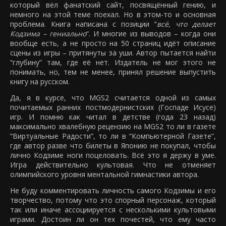
который вёл фанатский сайт, посвящённый гению, и
немного на этой теме поехал. Но в этом-то и основная
проблема. Книга написана с позиции “
всё, что делает
Кодзима – гениально
“. И многие из выводов – когда они
вообще есть, а не просто на 50 страниц идёт описание
сцены из игры – притянуты за уши. Автор пытается найти
“глубину” там, где её нет. Издатель не мог этого не
понимать, но, тем не менее, принял решение выпустить
книгу на русском.
Да, я в курсе, что MGS2 считается одной из самых
почитаемых ранних постмодернистских (Госпаде Исусе)
игр. И помню как читал в детстве (года 23 назад)
максимально хвалебную рецензию на MGS2 то ли в газете
“Виртуальные Радости”, то ли в “Компьютерной Газете”,
где автор разве что билеты в Японию не покупал, чтобы
лично Кодзиме ноги поцеловать. Всё это я держу в уме.
Игра действительно культовая. Что не отменяет
олимпийского уровня ментальной гимнастики автора.
Не буду комментировать личность самого Кодзимы и его
творчество, потому что это спорный персонаж, который
так или иначе ассоциируется с несколькими культовыми
играми. Достоин ли он тех почестей, что ему часто