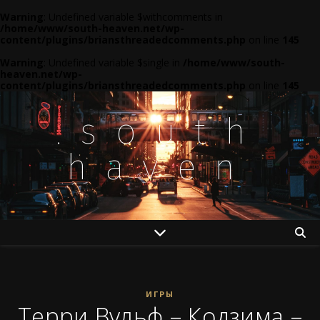
Warning
: Undefined variable $withcomments in
/home/www/south-heaven.net/wp-
content/plugins/briansthreadedcomments.php
on line
145
Warning
: Undefined variable $single in
/home/www/south-
heaven.net/wp-
content/plugins/briansthreadedcomments.php
on line
145
.south
haven
ИГРЫ
Терри Вульф – Кодзима –