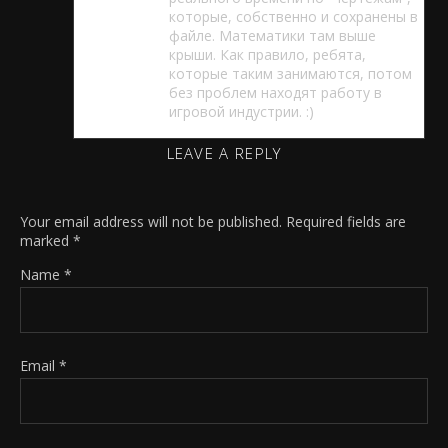
которые, собственно и сохранены в
файле. Математики там выше
крыши. Как правило, ребята,
которые таким занимаются, потом
без проблем находят работу в
игровой индустрии. :)
LEAVE A REPLY
Your email address will not be published.
Required fields are
marked
*
Name
*
Email
*