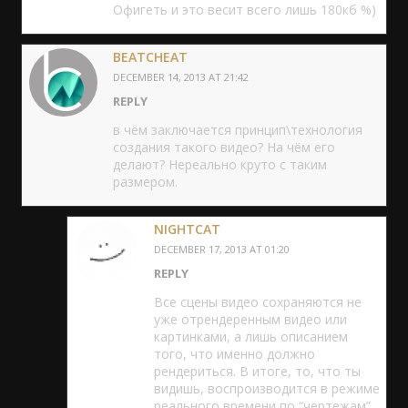
Офигеть и это весит всего лишь 180кб %)
BEATCHEAT
DECEMBER 14, 2013 AT 21:42
REPLY
в чём заключается принцип\технология
создания такого видео? На чём его
делают? Нереально круто с таким
размером.
NIGHTCAT
DECEMBER 17, 2013 AT 01:20
REPLY
Все сцены видео сохраняются не
уже отрендеренным видео или
картинками, а лишь описанием
того, что именно должно
рендериться. В итоге, то, что ты
видишь, воспроизводится в режиме
реального времени по “чертежам”,