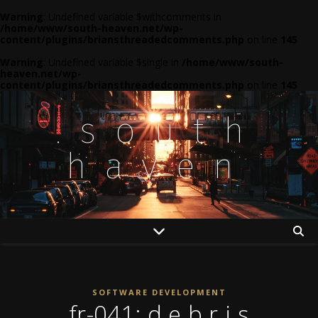
Warning
: Undefined variable $withcomments in
/home/www/south-heaven.net/wp-
content/plugins/briansthreadedcomments.php
on line
145
Warning
: Undefined variable $single in
/home/www/south-
heaven.net/wp-
content/plugins/briansthreadedcomments.php
on line
145
.south
haven
SOFTWARE DEVELOPMENT
fr-041: d e b r i s