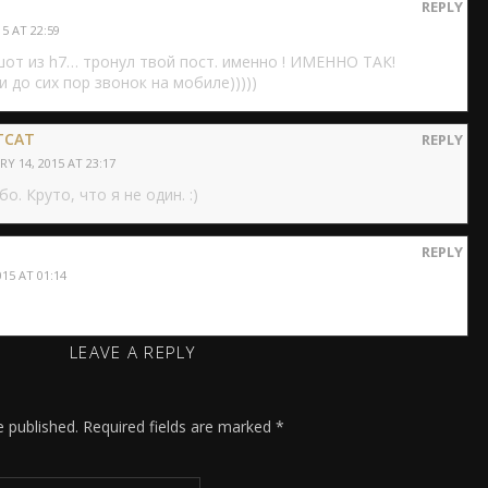
REPLY
5 AT 22:59
шот из h7… тронул твой пост. именно ! ИМЕННО ТАК!
и до сих пор звонок на мобиле)))))
TCAT
REPLY
Y 14, 2015 AT 23:17
о. Круто, что я не один. :)
REPLY
15 AT 01:14
LEAVE A REPLY
e published.
Required fields are marked
*