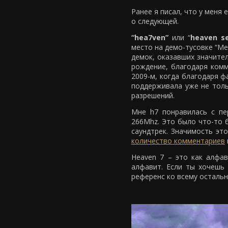
Ранее я писал, что у меня
о следующей.
“hea7ven”
или “
heaven s
место на демо-тусовке “Me
демок, оказавших значите
рождение, благодаря комм
2009-м, когда благодаря ф
поддерживала уже не тольк
разрешений.
Мне h7 понравилась с пер
266Mhz. Это было что-то 
саундтрек. Значимость эт
количество комментариев
Heaven 7 – это как алфав
алфавит. Если ты хочешь 
референс ко всему остальн