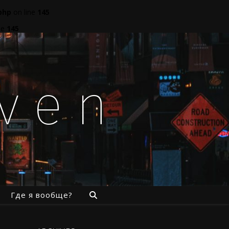
php
on line
145
ne
145
aven
Где я вообще?