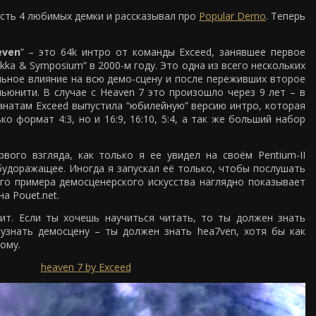
 есть 4 любимых демки и рассказывал про
Popular Demo
. Теперь
even
” – это 64k интро от команды Exceed, занявшее первое
kka & Symposium” в 2000-м году. Это одна из всего нескольких
льное влияние на всю демо-сцену и после переживших второе
ьюнити. В случае с Heaven 7 это произошло через 9 лет – в
анатам Exceed выпустила “юбилейную” версию интро, которая
о формат 4:3, но и 16:9, 16:10, 5:4, а так же больший набор
вого взгляда, как только я ее увидел на своём Pentium-II
будоражащее. Иногда я запускал её только, чтобы послушать
ого примера демосценерского искусства наглядно показывает
на Pouet.net.
ит. Если ты хочешь научиться читать, то ты должен знать
узнать демосцену – ты должен знать hea7ven, хотя бы как
ому.
heaven 7 by Exceed