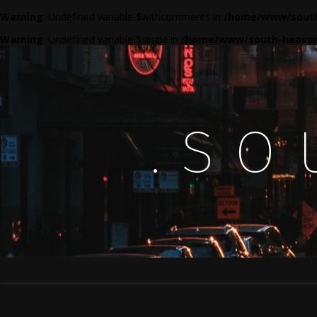
Warning
: Undefined variable $withcomments in
/home/www/south
Warning
: Undefined variable $single in
/home/www/south-heaven
.so