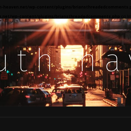
-heaven.net/wp-content/plugins/briansthreadedcomments.
.net/wp-content/plugins/briansthreadedcomments.php
on li
uth h