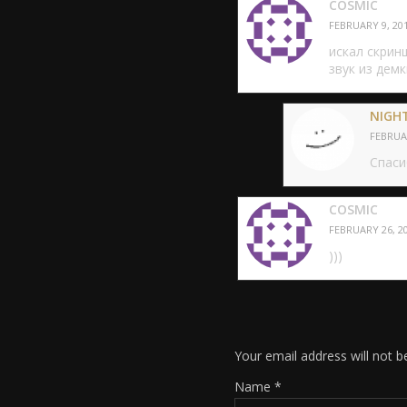
COSMIC
FEBRUARY 9, 201
искал скрин
звук из демк
NIGH
FEBRUAR
Спасиб
COSMIC
FEBRUARY 26, 20
)))
Your email address will not b
Name
*