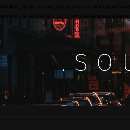
Warning
: Undefined variable $withcomments in
/home/www/south
Warning
: Undefined variable $single in
/home/www/south-heaven
.so