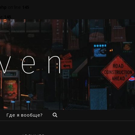
php
on line
145
ne
145
aven
Где я вообще?