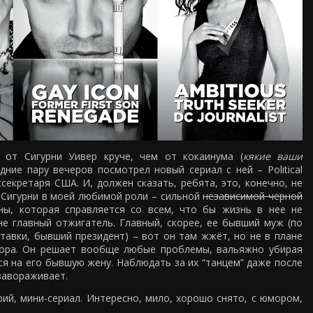
 от Сигурни Уивер круче, чем от кокаинума (
кякие ваши
едние пару вечеров посмотрел новый сериал с ней – Political
оссекретаря США. И, должен сказать, ребята, это, конечно, не
. Сигурни в моей любимой роли – сильной
независимой черной
, которая справляется со всем, что бы жизнь в нее не
не главный отжигатель. Главный, скорее, ее бывший муж (по
тавки, бывший президент) – вот он там жжёт, но не в плане
ора. Он решает вообще любые проблемы, вальяжно убирая
ся на его бывшую жену. Наблюдать за их “танцем” даже после
завораживает.
рий, мини-сериал. Интересно, мило, хорошо снято, с юмором,