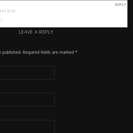
REPLY
 AT 23:33
:)
LEAVE A REPLY
e published.
Required fields are marked
*