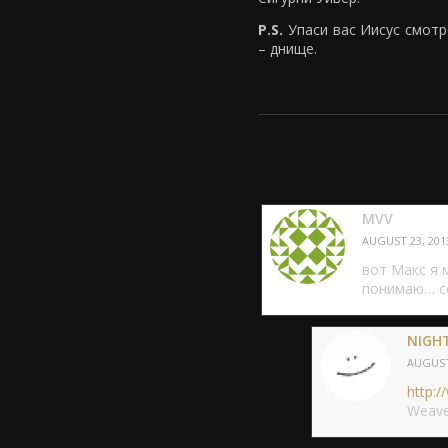
P.S.
Упаси вас Иисус смотр
– днище.
MVV
AUGUST 23, 2013
вот Макс я 
понимаю… с
NIGH
AUGUST 
http:
Weaver