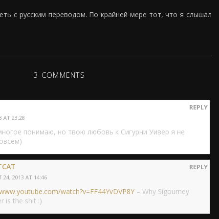
еть с русским переводом. По крайней мере тот, что я слышал
3 COMMENTS
REPLY
 AT 23:28
многое понимаю, но твою любовь к Сигурни Уивер я не
овсем)
TCAT
REPLY
24, 2013 AT 14:46
//www.youtube.com/watch?v=FF44YvDVP8Y
– Why Sigourney
 is the shit :)