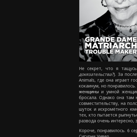
Не секрет, что я тащусь
докязательства?
). За посл
Animals, где она играет г
кокаинум, но понравилось
женщины
и умной женщины
бросала. Однако она там 
совместительству, на полс
шуток и искромётного юм
тех, кто пытается рыпнуть
развода очень интересно, 
Короче, понравилось. 6 се
Сигурни Уивер.