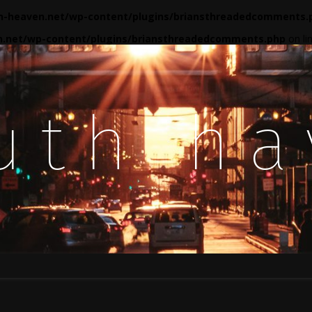
-heaven.net/wp-content/plugins/briansthreadedcomments.
.net/wp-content/plugins/briansthreadedcomments.php
on li
uth h