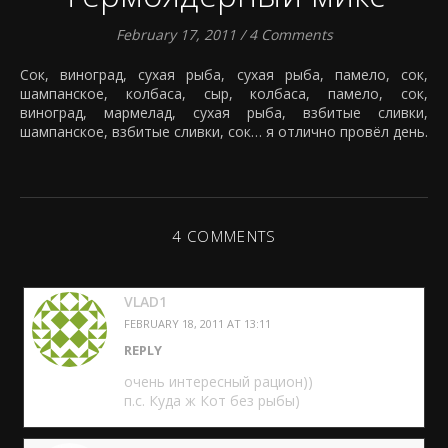
February 17, 2011
/
4 Comments
Сок, виноград, сухая рыба, сухая рыба, памело, сок,
шампанское, колбаса, сыр, колбаса, памело, сок,
виноград, мармелад, сухая рыба, взбитые сливки,
шампанское, взбитые сливки, сок… я отлично провёл день.
4 COMMENTS
VLAD1
FEBRUARY 18, 2011 AT 13:11
REPLY
очeнь интeрeсный рaцион))
п.с. Кудa ж Кот бeз рыбы)