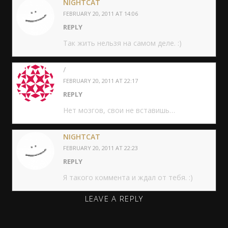
NIGHTCAT
FEBRUARY 20, 2011 AT 14:06
REPLY
Так жить нельзя на самом деле. :)
/
FEBRUARY 20, 2011 AT 22:17
REPLY
Нет мозгов, свои не вставишь…
NIGHTCAT
FEBRUARY 20, 2011 AT 22:23
REPLY
Я такого коммента и ждал от тебя. :)
LEAVE A REPLY