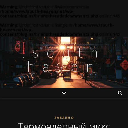
Warning
: Undefined variable $withcomments in
/home/www/south-heaven.net/wp-
content/plugins/briansthreadedcomments.php
on line
145
Warning
: Undefined variable $single in
/home/www/south-
heaven.net/wp-
content/plugins/briansthreadedcomments.php
on line
145
.south
haven
ЗАБАВНО
Термоядерный микс