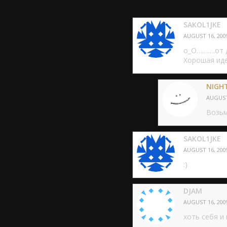
SAKOL1JKE
AUGUST 16, 2009
о_О……….от д
Хорошая иде
NIGH
AUGUST 
Возьм
SAKOL1JKE
AUGUST 16, 2009
:)
DJAM
AUGUST 16, 2009
хоть себя и