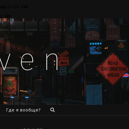
php
on line
145
ne
145
aven
Где я вообще?