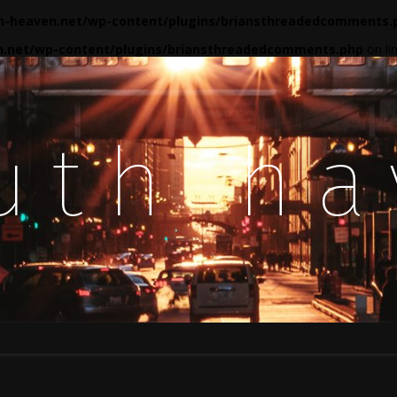
-heaven.net/wp-content/plugins/briansthreadedcomments.
.net/wp-content/plugins/briansthreadedcomments.php
on li
uth h