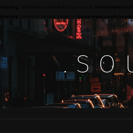
Warning
: Undefined variable $withcomments in
/home/www/south
Warning
: Undefined variable $single in
/home/www/south-heaven
.so