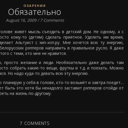
ОЗАРЕНИЯ
Обязательно
August 16, 2009
/
7 Comments
голове живёт мысль съездить в детский дом. Не одному, а с
осто кому-то (детям) сделать приятное. Уделить им время,
делает Альтуист с хип-хоп.ру. Мне хочется всю ту энергию,
белорусских рэпперов направить в правильное русло. Я даже
ого с теми, кто мне не нравится.
о, просто желание и люди. Необязательно даже делать там
осто собрать какие-то вещи, фруткы и т.д. и поехать. Можно
я. Но надо куда-то девать всю эту энергию.
о планирую у себя в голове, кто-то возьмёт и завтра поедет…
ет быть это хотя бы ненадолго заставит рэпперов отойди от
еть на жизнь по-другому.
7 COMMENTS