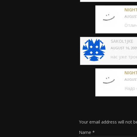
NIGH
AUGUST 
Отлич
SAKOL1JKE
AUGUST 16, 2009
нас уже тро
NIGH
AUGUST 
Надо 
Your email address will not b
Name
*