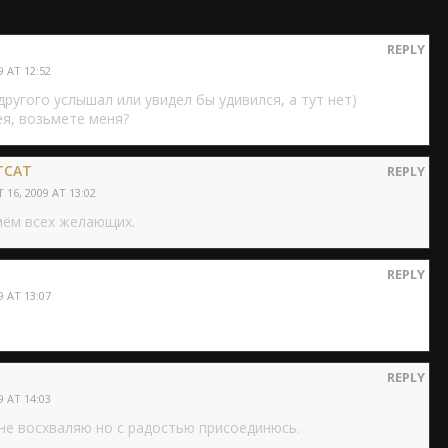
REPLY
 AT 12:52
ругого услышал или увидел бы удивился, а тут нет)
я, возьмете меня?
TCAT
REPLY
16, 2009 AT 13:02
ём всех желающих.
REPLY
 AT 13:07
REPLY
 AT 14:03
 не восхваляю но с радостью присоединюсь.