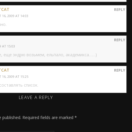
TCAT
REPLY
16, 2009 AT 14:03
но.
REPLY
 AT 15:03
е, еще эндрю возьмем, ельпало, академикса……)
TCAT
REPLY
16, 2009 AT 15:25
составлять список.
LEAVE A REPLY
e published.
Required fields are marked
*