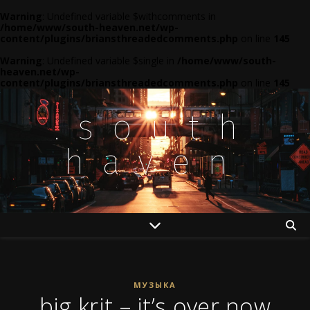
Warning
: Undefined variable $withcomments in
/home/www/south-heaven.net/wp-
content/plugins/briansthreadedcomments.php
on line
145
Warning
: Undefined variable $single in
/home/www/south-
heaven.net/wp-
content/plugins/briansthreadedcomments.php
on line
145
.south
haven
МУЗЫКА
big krit – it’s over now