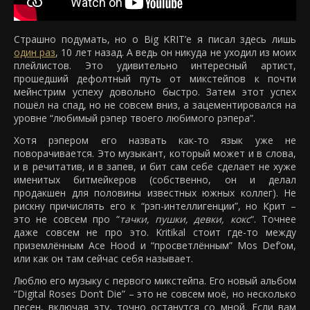
Страшно подумать, но о Big KRIT’е я писал здесь лишь
один раз
, 10 лет назад. А ведь он никуда не уходил из моих
плейлистов. Это удивительно интересный артист,
прошедший дефолтный путь от микстейпов к почти
мейнстрим успеху довольно быстро. Затем этот успех
пошёл на спад, но не совсем вниз, а зацементировался на
уровне “любимый рэпер твоего любимого рэпера”.
Хотя рэпером его назвать как-то язык уже не
поворачивается. Это музыкант, который может и в слова,
и в речитатив, и в запев, и бит сам себе сделает не хуже
именитых битмейкеров (собственно, он и делал
продакшен для половины известных южных коллег). Не
рискну причислять его к “рэп-интеллигенции”, но Крит –
это не совсем про “
тачки, пушки, девки, кокс
“. Точнее
даже совсем не про это. Kritikal стоит где-то между
приземлённым Ace Hood и “просветлённым” Mos Def’ом,
или как он там сейчас себя называет.
Люблю его музыку с первого микстейпа. Его новый альбом
“Digital Roses Don’t Die” – это не совсем моё, но несколько
песен, включая эту, точно останутся со мной. Если вам