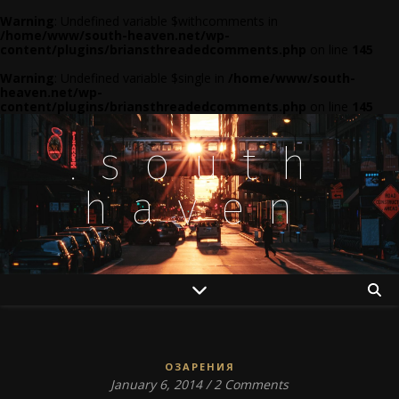
Warning
: Undefined variable $withcomments in
/home/www/south-heaven.net/wp-
content/plugins/briansthreadedcomments.php
on line
145
Warning
: Undefined variable $single in
/home/www/south-
heaven.net/wp-
content/plugins/briansthreadedcomments.php
on line
145
.south
haven
ОЗАРЕНИЯ
January 6, 2014
/
2 Comments