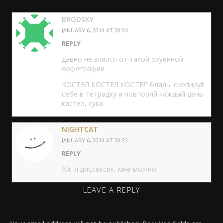
BRODSKY
JANUARY 6, 2014 AT 20:04
REPLY
давно не злился от такой охуенной
орфографии
КОСТЕЛ КОСТЕЛ КОСТЕЛ блядь. скопируй
себе в тетрадку и повторяй каждый день.
кастел, сука
NIGHTCAT
JANUARY 6, 2014 AT 20:23
REPLY
Ай, я дислексик, мне можно.
LEAVE A REPLY