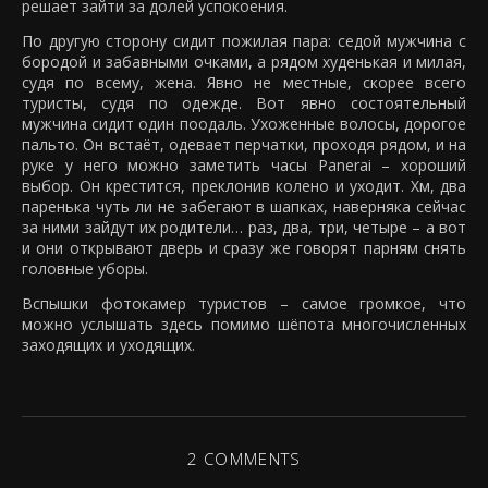
решает зайти за долей успокоения.
По другую сторону сидит пожилая пара: седой мужчина с
бородой и забавными очками, а рядом худенькая и милая,
судя по всему, жена. Явно не местные, скорее всего
туристы, судя по одежде. Вот явно состоятельный
мужчина сидит один поодаль. Ухоженные волосы, дорогое
пальто. Он встаёт, одевает перчатки, проходя рядом, и на
руке у него можно заметить часы Panerai – хороший
выбор. Он крестится, преклонив колено и уходит. Хм, два
паренька чуть ли не забегают в шапках, наверняка сейчас
за ними зайдут их родители… раз, два, три, четыре – а вот
и они открывают дверь и сразу же говорят парням снять
головные уборы.
Вспышки фотокамер туристов – самое громкое, что
можно услышать здесь помимо шёпота многочисленных
заходящих и уходящих.
2 COMMENTS