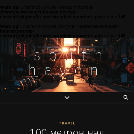
Warning
: Undefined variable $withcomments in
/home/www/south-heaven.net/wp-
content/plugins/briansthreadedcomments.php
on line
145
Warning
: Undefined variable $single in
/home/www/south-
heaven.net/wp-
content/plugins/briansthreadedcomments.php
on line
145
.south
haven
TRAVEL
100 метров над