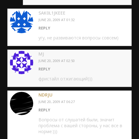
SAK0L1JKEEE
JUNE 20, 2009 AT 01:32
REPLY
угу, не развиваются вопросы совсем)
MJ
JUNE 20, 2009 AT 02:50
REPLY
фристайл отжигающий)))
NDRJU
JUNE 20, 2009 AT 06:27
REPLY
Вопросы от слушатей были, значит
проблема с вашей стороны, у нас все в
норме:)))