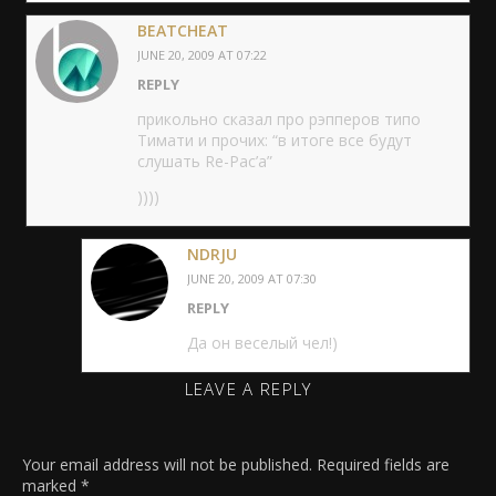
BEATCHEAT
JUNE 20, 2009 AT 07:22
REPLY
прикольно сказал про рэпперов типо
Тимати и прочих: “в итоге все будут
слушать Re-Pac’a”
))))
NDRJU
JUNE 20, 2009 AT 07:30
REPLY
Да он веселый чел!)
LEAVE A REPLY
Your email address will not be published.
Required fields are
marked
*