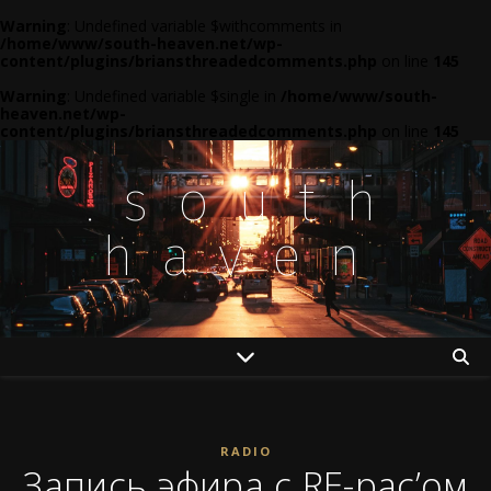
Warning
: Undefined variable $withcomments in
/home/www/south-heaven.net/wp-
content/plugins/briansthreadedcomments.php
on line
145
Warning
: Undefined variable $single in
/home/www/south-
heaven.net/wp-
content/plugins/briansthreadedcomments.php
on line
145
.south
haven
RADIO
Запись эфира с RE-pac’ом