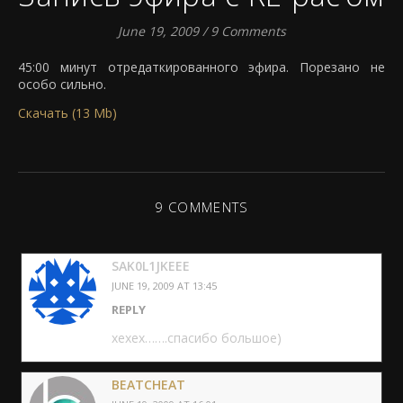
June 19, 2009
/
9 Comments
45:00 минут отредаткированного эфира. Порезано не
особо сильно.
Скачать (13 Mb)
9 COMMENTS
SAK0L1JKEEE
JUNE 19, 2009 AT 13:45
REPLY
хехех…….спасибо большое)
BEATCHEAT