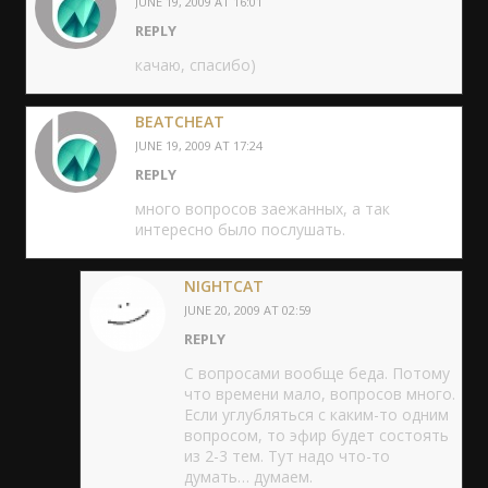
JUNE 19, 2009 AT 16:01
REPLY
качаю, спасибо)
BEATCHEAT
JUNE 19, 2009 AT 17:24
REPLY
много вопросов заежанных, а так
интересно было послушать.
NIGHTCAT
JUNE 20, 2009 AT 02:59
REPLY
С вопросами вообще беда. Потому
что времени мало, вопросов много.
Если углубляться с каким-то одним
вопросом, то эфир будет состоять
из 2-3 тем. Тут надо что-то
думать… думаем.