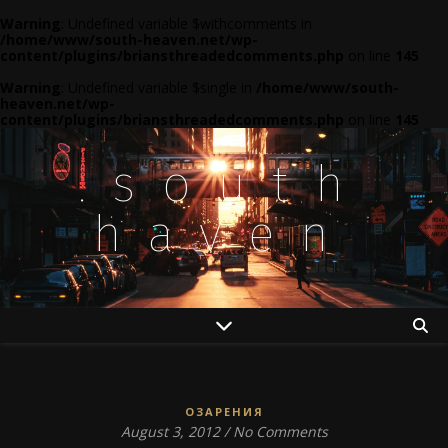
Warning
: Undefined variable $withcomments in
/home/www/south-heaven.net/wp-
content/plugins/briansthreadedcomments.php
on line
145
Warning
: Undefined variable $single in
/home/www/south-
heaven.net/wp-
content/plugins/briansthreadedcomments.php
on line
145
.south
haven
ОЗАРЕНИЯ
August 3, 2012
/
No Comments