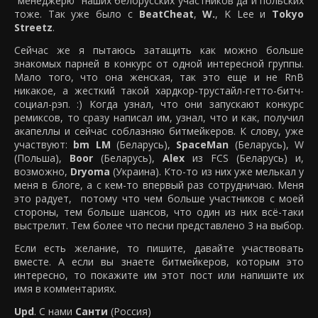
“менеджерю” наших белорусских участников да и польских
тоже. Так уже было с
BeatCheat
,
W.
, K Lee и
Tokyo
Streetz
.
Сейчас же я пытаюсь затащить как можно больше
знакомых парней в конкурс от одной интересной группы.
Мало того, что она женская, так это еще и не RnB
никакое, а жесткий такой хардкор-трустайл-гетто-битч-
социал-рэп. :) Когда узнал, что они запускают конкурс
ремиксов, то сразу написал им, узнал, что и как, получил
акапеллы и сейчас соблазняю битмейкеров. К слову, уже
участвуют:
bm LM
(Беларусь),
SpaceMan
(Беларусь), W
(Польша),
Boor
(Беларусь),
Alex
из FCS (Беларусь) и,
возможно,
Dryoma
(Украина). Кто-то из них уже мелькал у
меня в блоге, а с кем-то впервый раз сотрудничаю. Меня
это радует, потому что чем больше участников с моей
стороны, тем больше шансов, что один из них всё-таки
выстрелит. Тем более что песни представлено 3 на выбор.
Если есть желание, то пишите, давайте участвовать
вместе. А если вы знаете битмейкеров, которым это
интересно, то покажите им этот пост или напишите их
имя в комментариях.
Upd
. С нами
Санти
(Россия)