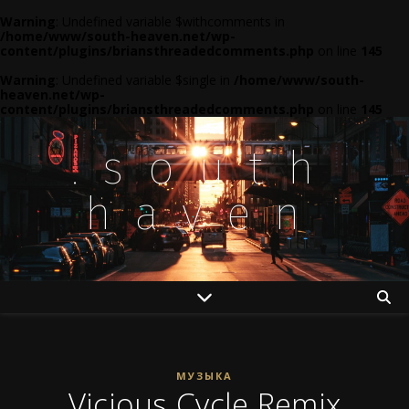
Warning
: Undefined variable $withcomments in
/home/www/south-heaven.net/wp-
content/plugins/briansthreadedcomments.php
on line
145
Warning
: Undefined variable $single in
/home/www/south-
heaven.net/wp-
content/plugins/briansthreadedcomments.php
on line
145
.south
haven
МУЗЫКА
Vicious Cycle Remix