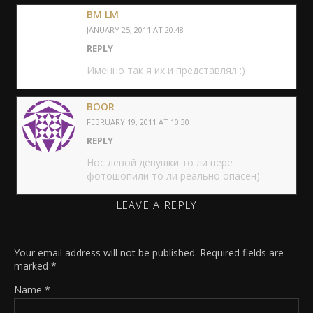
BM LM
JANUARY 25, 2011 AT 20:48
REPLY
Именно так я их и представлял :)
BOOR
FEBRUARY 19, 2011 AT 10:30
REPLY
Нос левой девушки то ли пере
фотошопили то ли реально опасен)
LEAVE A REPLY
Your email address will not be published.
Required fields are
marked
*
Name
*