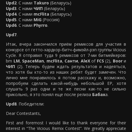
Upd2
. С нами
Takuro
(Беларусь)
Upd3
. С нами
ЧИП
(Беларусь)
Upd4
. С нами
mcFlita
(Беларусь)
Upd5
. С нами
MiG
(Россия)
Upd6
. С нами
Phyrro
.
Upd7
.
Итак, вчера закончился приём ремиксов для участия в
конкурсе от гетто-хардкор-битч-фимэйл-рэп группы Vicious
Cycle. Я отправил туда 9 ремиксов от 7-ми битмейкеров:
bm
LM
,
SpaceMan
,
mcFlita
,
Санти
,
AleX
of
FCS
(2),
Boor
и
ЧИП
(2). Теперь будем ждать результатов и надеяться,
что хотя бы кто-то из наших ребят будет замечен. Что
лично мне понравилось я потом расскажу и, возможно,
попробуем сделать какой-нибудь небольшой ЕР, хотя
слушать 9 раз одни и те же песни как-то не сильно
прикольно, я это понял еще после релиза
Бабах
а.
Upd8
. Победители:
Dear Contestants,
First and foremost I would like to thank everyone for their
interest in “The Vicious Remix Contest”. We greatly appreciate