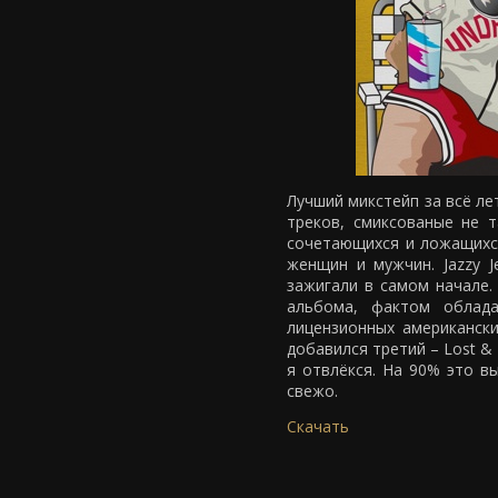
Лучший микстейп за всё лет
треков, смиксованые не 
сочетающихся и ложащихся
женщин и мужчин. Jazzy Je
зажигали в самом начале.
альбома, фактом облад
лицензионных американск
добавился третий – Lost &
я отвлёкся. На 90% это вы
свежо.
Скачать