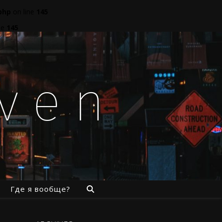
php
on line
145
ne
145
aven
Где я вообще?