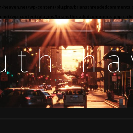
-heaven.net/wp-content/plugins/briansthreadedcomments.
.net/wp-content/plugins/briansthreadedcomments.php
on li
uth h