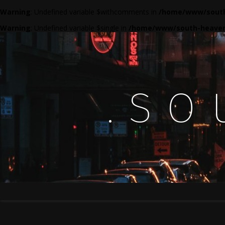
Warning
: Undefined variable $withcomments in
/home/www/south
Warning
: Undefined variable $single in
/home/www/south-heaven
.so