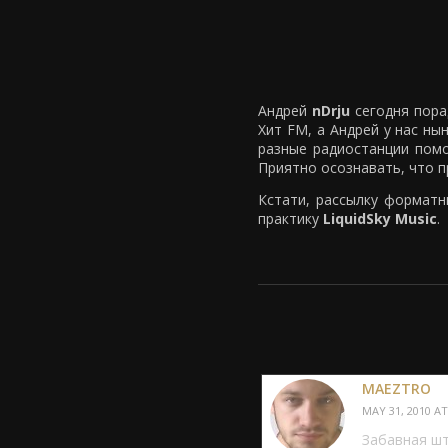
Андрей
nDrju
сегодня пора
Хит FM, а Андрей у нас ны
разные радиостанции помо
Приятно осознавать, что 
Кстати, рассылку форматн
практику
LiquidSky Music
.
MAEZTRO
MAY 31, 2010 AT
Забавная шт