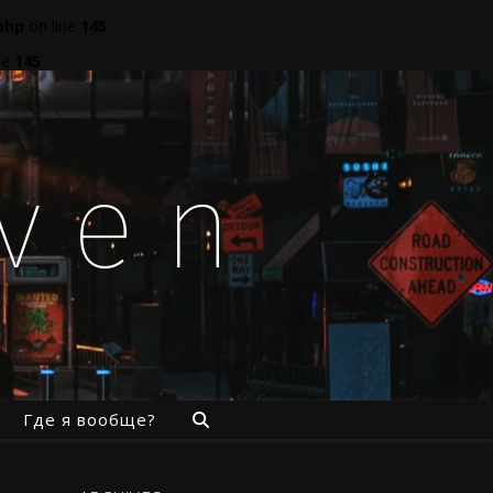
php
on line
145
ne
145
aven
Где я вообще?