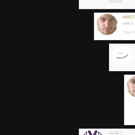
попса!”
MAEZ
JUNE 3,
“Мы п
VLAD1