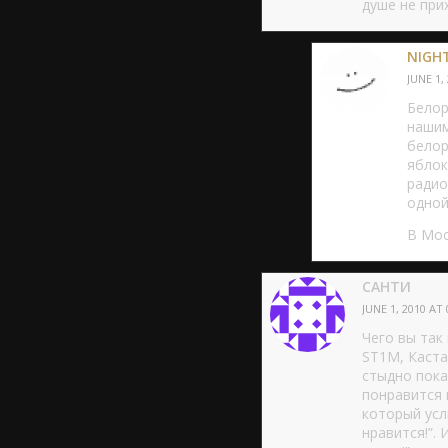
душе не при
NIGH
JUNE 1,
Белор
нашим
белор
яблок
радио
одной
В Мос
САНТИ
JUNE 1, 2010 AT 
Чего вы так
ST1M, Каста
стыдно пока
понравится 
который усл
нравится!”. 