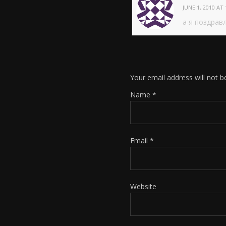
JUNE 1, 2010 AT 
a я поздрaвл
Your email address will not b
Name
*
Email
*
Website