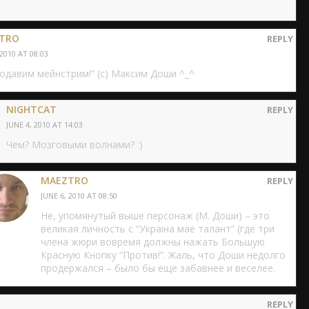
TRO
REPLY
 2010 AT 08:03
одавим мейнстрим!” (с) Максим Доши ^_^
NIGHTCAT
REPLY
JUNE 4, 2010 AT 14:03
Чем? Мозговыми волнами? :)
MAEZTRO
REPLY
JUNE 6, 2010 AT 08:50
Не, упомянутый выше персонаж (М. Доши) – это
великая личность с “Украiна мае талант” (где три
члена жюри вовремя должны нажать Большую
Красную Кнопку “Против!”. Жаль, что Доши недолго
продержался – было бы еще забавнее и веселее.
REPLY