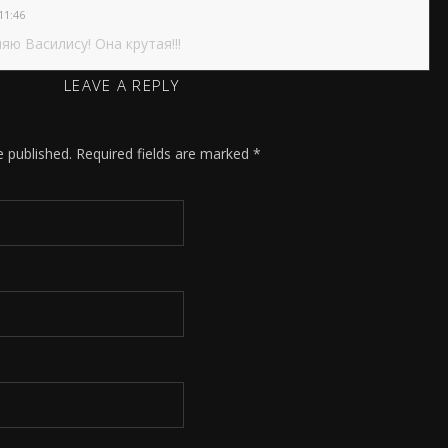
11:46
яю Вaсилису! Онa крутaя!!!
LEAVE A REPLY
e published.
Required fields are marked
*