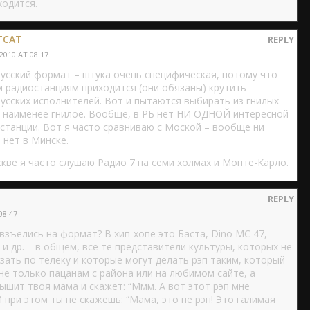
ходится.
TCAT
REPLY
 2010 AT 08:17
усский формат – штука очень специфическая, потому что
 радиостанциям приходится (они обязаны) крутить
усских исполнителей. Вот и пытаются выбирать из гнилых
 наименее гнилое. Вообще, в РБ нет НИ ОДНОЙ интересной
станции. Вот я часто сравниваю с Моской – вообще ни
 нет в Минске.
кве я часто слушаю Радио 7 на семи холмах и Монте-Карло.
REPLY
08:47
 взъелись на формат? В хип-хопе это Баста, Dino MC 47,
 и др. – в общем, все те представители культуры, которых не
зать по телеку и которые могут делать рэп таким, который
не только пацанам с района или на любимом сайте, а
ышит твоя мама и скажет: “Ммм. А вот этот рэп мне
И при этом ты не скажешь: “Мама, это не рэп! Это галимая