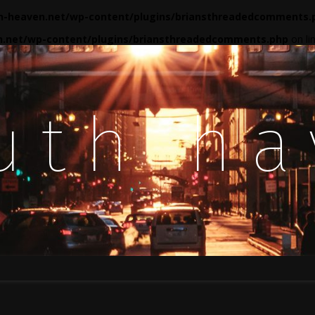
-heaven.net/wp-content/plugins/briansthreadedcomments.
.net/wp-content/plugins/briansthreadedcomments.php
on li
uth h