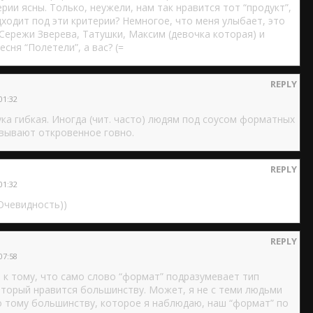
рии ясны. Только, неужели, нам так нравится тот “продукт”,
ходит под эти критерии? Немногое, что меня улыбает, это
 Сережи Зверева, Татушки, Максим (девочка которая) и
сня “Полетели”, а вас? (=
REPLY
01:32
ка гибкая. Иногда (чит. часто) людям под соусом форматных
вывают откровенное говно.
REPLY
01:32
 Очевидность))
REPLY
07:58
о к тому, что само слово “формат” подразумевает тип
оторый нравится большинству. Может, я не с теми людьми
 тому большинству, которое я наблюдаю, наш “формат” по