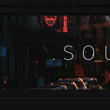
Warning
: Undefined variable $withcomments in
/home/www/south
Warning
: Undefined variable $single in
/home/www/south-heaven
.so