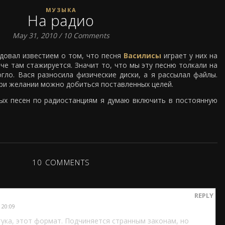
МУЗЫКА
На радио
May 31, 2010
/
10 Comments
довал известием о том, что песня
Василисы
играет у них на
нче там стажируется. Значит то, что мы эту песню толкали на
гло. Вася разносила физические диски, а я рассылал файлы.
при желании можно добиться поставленных целей.
ых песен по радиостанциям я думаю включить в постоянную
10 COMMENTS
REPLY
 20:09
ука, этот формат. Подчиняется странным законам, но