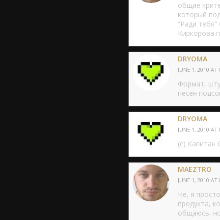
общие крите
который под
“Ради тебя”
Киркорова пе
DRYOMA
JUNE 1, 2010 AT 
Формат, шту
песен подсо
DRYOMA
JUNE 1, 2010 AT 
(с) Капитан
MAEZTRO
JUNE 1, 2010 AT 
Не, я прост
продукта, к
общаюсь, но