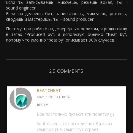
Если ты записываешь, миксуешь, режешь вокал, ты –
sound engineer.
Если ты делаешь бит, записываешь, миксуешь, режешь,
сводишь и мастеришь, ты – sound producer.
Потому, при работе над очередным релизом, я редко пишу
в тэгах “Produced by”, а использую обычно “Beat by”,
потому что именно “beat by” описывает 90% случаев.
25 COMMENTS
BEATCHEAT
MAY 7, 2010 AT 10:34
REPLY
Все постоянно путают эти понятия)))
beatmaker – тот, кто делает биты из
сэмплов (т.е. сэмпл тут играет