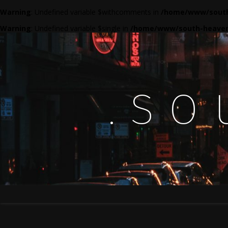
Warning
: Undefined variable $withcomments in
/home/www/south
Warning
: Undefined variable $single in
/home/www/south-heaven
.so