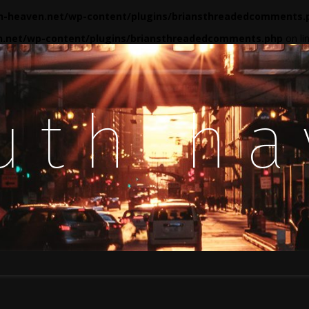
-heaven.net/wp-content/plugins/briansthreadedcomments.
.net/wp-content/plugins/briansthreadedcomments.php
on li
uth h