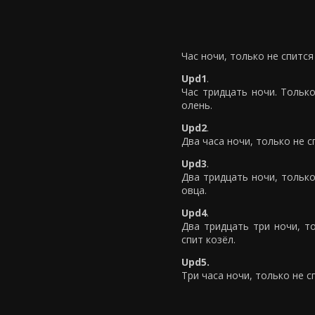
Час ночи, только не спится
Upd1
.
Час тридцать ночи. Только
олень.
Upd2
.
Два часа ночи, только не сп
Upd3
.
Два тридцать ночи, только
овца.
Upd4
.
Два тридцать три ночи, то
спит козёл.
Upd5.
Три часа ночи, только не с