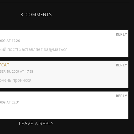
3 COMMENTS
REPLY
009 AT 17:26
кий пост! Заставляет задуматься.
TCAT
REPLY
R 19, 2009 AT 17:28
 очень проникся.
REPLY
009 AT 03:31
LEAVE A REPLY