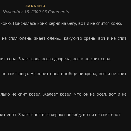
ЗАБАВНО
November 18, 2009
/
3 Comments
 коню. Приснилась коню херня на бегу, вот и не спится коню.
 не спил олень, знает олень… какую-то хрень, вот и не спит
ит сова. Знает сова всего дохрена, вот и не спит сова.
 не спит овца. Не знает овца вообще ни хрена, вот и не спит
лько не спит козёл. Жалеет козёл, что он не осёл, вот и не
пит енот. Знает енот всю херню наперёд, вот и не спит енот.