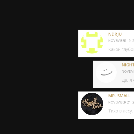
NDRJU
NOVEMBER 19, 2
Какой глубо
NIGH
NOVEMBE
Да, я
MR. SMALL
NOVEMBER 21, 2
Тихо в лесу.