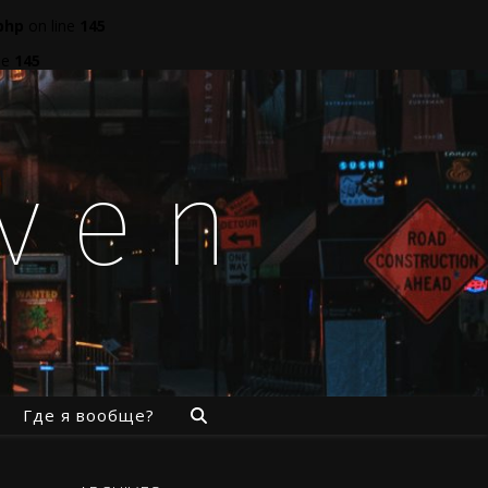
php
on line
145
ne
145
aven
Где я вообще?